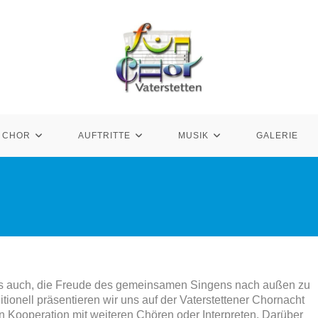
CHOR
AUFTRITTE
MUSIK
GALERIE
ir es auch, die Freude des gemeinsamen Singens nach außen zu
tionell präsentieren wir uns auf der Vaterstettener Chornacht
in Kooperation mit weiteren Chören oder Interpreten. Darüber