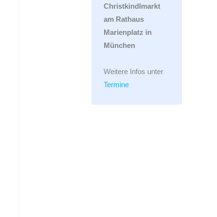
Christkindlmarkt
am Rathaus
Marienplatz in
München
Weitere Infos unter
Termine