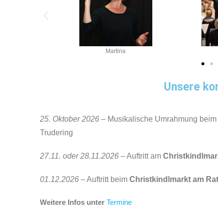
na
Rainer 2022
K
Unsere ko
25. Oktober 2026
– Musikalische Umrahmung bei
Trudering
27.11. oder 28.11.2026
– Auftritt am
Christkindlmar
01.12.2026
– Auftritt beim
Christkindlmarkt am Ra
Weitere Infos unter
Termine